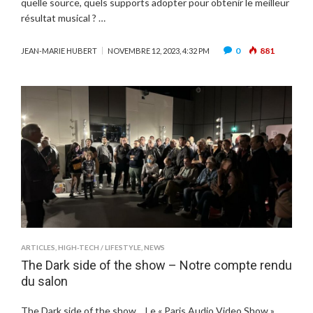
quelle source, quels supports adopter pour obtenir le meilleur
résultat musical ? …
0
881
JEAN-MARIE HUBERT
NOVEMBRE 12, 2023, 4:32 PM
ARTICLES
,
HIGH-TECH / LIFESTYLE
,
NEWS
The Dark side of the show – Notre compte rendu
du salon
The Dark side of the show… Le « Paris Audio Video Show »