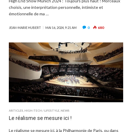
High End Show Münich 2024 : Toujours plus haut ! Morceaux
choisis, une interprétation personnelle, intimiste et
émotionnelle de ma …
0
680
JEAN-MARIE HUBERT
MAI 16, 2024, 9:21 AM
ARTICLES
,
HIGH-TECH / LIFESTYLE
,
NEWS
Le réalisme se mesure ici !
Le réalisme se mesure ici, à la Philharmonie de Paris, ou dans