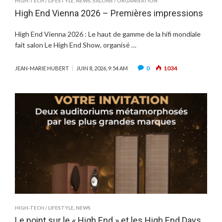
HIGH-TECH / LIFESTYLE
,
NEWS
,
SALONS / ORGANISATION
High End Vienna 2026 – Premières impressions
High End Vienna 2026 : Le haut de gamme de la hifi mondiale
fait salon Le High End Show, organisé …
0
1034
JEAN-MARIE HUBERT
JUIN 8, 2026, 9:54 AM
HIGH-TECH / LIFESTYLE
,
NEWS
Le point sur le « High End » et les High End Days