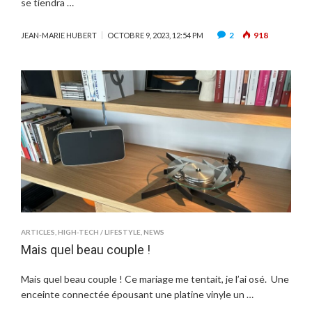
se tiendra …
2
918
JEAN-MARIE HUBERT
OCTOBRE 9, 2023, 12:54 PM
ARTICLES
,
HIGH-TECH / LIFESTYLE
,
NEWS
Mais quel beau couple !
Mais quel beau couple ! Ce mariage me tentait, je l’ai osé. Une
enceinte connectée épousant une platine vinyle un …