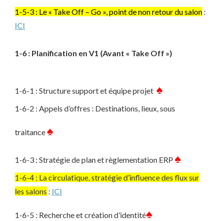
1-5-3 : Le « Take Off – Go », point de non retour du salon
:
ICI
1-6 : Planification en V1 (Avant « Take Off »)
♠
1-6-1 : Structure support et équipe projet
1-6-2 : Appels d’offres : Destinations, lieux, sous
♠
traitance
♠
1-6-3 : Stratégie de plan et règlementation ERP
1-6-4 : La circulatique, stratégie d’influence des flux sur
les salons
:
ICI
♠
1-6-5 : Recherche et création d’identité