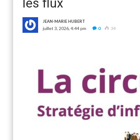
les flux
JEAN-MARIE HUBERT
juillet 3, 2026, 4:44 pm
0
34