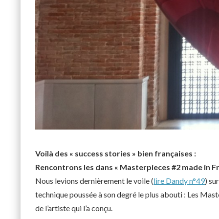
Voilà des « success stories » bien françaises :
Rencontrons les dans « Masterpieces #2 made in F
Nous levions dernièrement le voile (
lire Dandy n°49
) su
technique poussée à son degré le plus abouti : Les Mast
de l’artiste qui l’a conçu.