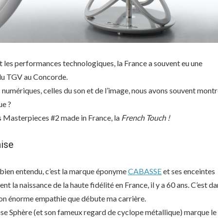
n et les performances technologiques, la France a souvent eu une
 du TGV au Concorde.
numériques, celles du son et de l’image, nous avons souvent mont
ue ?
es Masterpieces #2 made in France, la
French Touch !
aise
 bien entendu, c’est la marque éponyme
CABASSE
et ses enceintes
 la naissance de la haute fidélité en France, il y a 60 ans. C’est da
on énorme empathie que débute ma carrière.
use Sphère (et son fameux regard de cyclope métallique) marque le