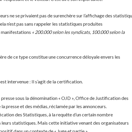
urs ne se privaient pas de surenchère sur l’affichage des statistiq
ela n’est pas sans rappeler les statistiques produites
de manifestations
« 200.000 selon les syndicats, 100.000 selon la
hère de ce type constitue une concurrence déloyale envers les
t intervenue : Il s’agit de la certification.
a presse sous la dénomination « OJD », Office de Justification des
 la presse et des médias, réclamée par les annonceurs.
ification des Statistiques, à la requête d’un certain nombre
 leurs statistiques. Mais cette initiative venant des organisateurs
sitif dans un contexte de « Juge et partie »