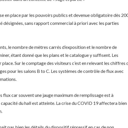
 mise en place par les pouvoirs publics et devenue obligatoire dès 20
 désignées, sans rapport commercial à priori avec les parties
ants, le nombre de mètres carrés d’exposition et le nombre de
iner, étant donné que les plans et le catalogue y suffisent. Les
 place. Sur le comptage des visiteurs c’est en relevant les chiffres 
adges pour les salons B to C. Les systèmes de contrôle de flux avec
rmations.
r les flux car souvent une jauge maximum de remplissage est à
 capacité du hall est atteinte. La crise du COVID 19 affectera bien
n.
nait pas bien les détails du dispositif répressif en cas de non