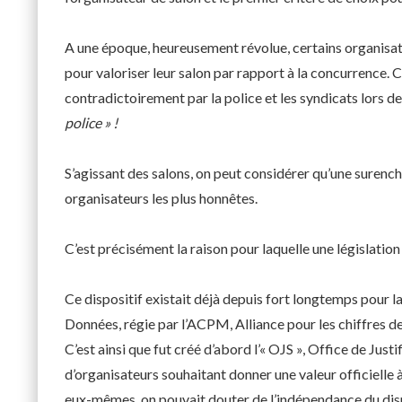
A une époque, heureusement révolue, certains organisate
pour valoriser leur salon par rapport à la concurrence. C
contradictoirement par la police et les syndicats lors 
police » !
S’agissant des salons, on peut considérer qu’une surenc
organisateurs les plus honnêtes.
C’est précisément la raison pour laquelle une législation es
Ce dispositif existait déjà depuis fort longtemps pour l
Données, régie par l’ACPM, Alliance pour les chiffres de
C’est ainsi que fut créé d’abord l’« OJS », Office de Just
d’organisateurs souhaitant donner une valeur officielle à
eux-mêmes, on pouvait douter de l’indépendance du dispo