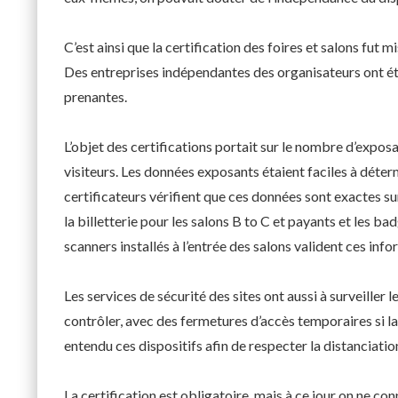
C’est ainsi que la certification des foires et salons fut
Des entreprises indépendantes des organisateurs ont été
prenantes.
L’objet des certifications portait sur le nombre d’expos
visiteurs. Les données exposants étaient faciles à déterm
certificateurs vérifient que ces données sont exactes sur
la billetterie pour les salons B to C et payants et les b
scanners installés à l’entrée des salons valident ces info
Les services de sécurité des sites ont aussi à surveille
contrôler, avec des fermetures d’accès temporaires si la
entendu ces dispositifs afin de respecter la distanciatio
La certification est obligatoire, mais à ce jour on ne con